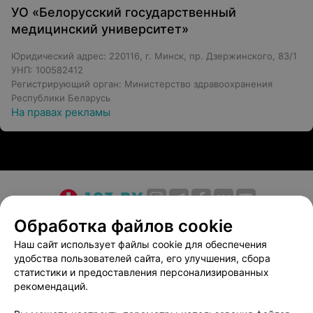
УО «Белорусский государственный
медицинский университет»
Юридический адрес: 220116, г. Минск, пр. Дзержинского, 83/1
УНП: 100582412
Регистрирующий орган: Министерство здравоохранения
Республики Беларусь
На правах рекламы
О проекте
Новости проекта
Размещение рекламы
Обработка файлов cookie
Медицинский маркетинг
Публичный договор
Наш сайт использует файлы cookie для обеспечения
удобства пользователей сайта, его улучшения, сбора
Пользовательское соглашение
Способы оплаты
статистики и предоставления персонализированных
Вакансии
Партнеры
рекомендаций.
Написать руководителю 103.by