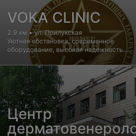
VOKA CLINIC
2.9 км • ул. Прилукская
Уютная обстановка, современное
оборудование, высокая надежность
хирургических и лазерных технологий
Центр
дерматовенерол