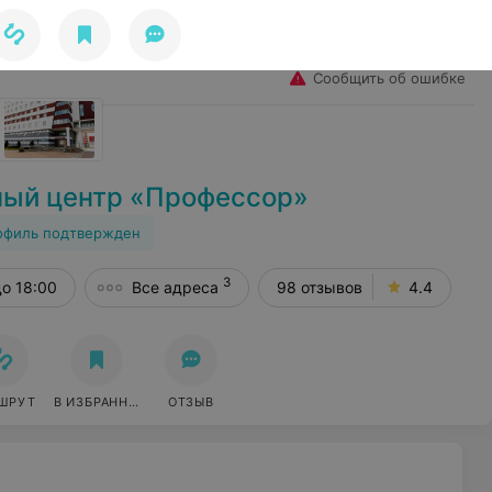
Избранное
Войти
Сообщить об ошибке
ный центр «Профессор»
офиль подтвержден
3
до 18:00
Все адреса
98 отзывов
4.4
ШРУТ
В ИЗБРАННОЕ
ОТЗЫВ