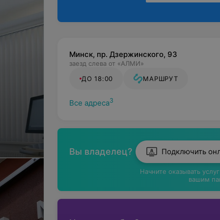
Минск, пр. Дзержинского, 93
заезд слева от «АЛМИ»
ДО 18:00
МАРШРУТ
3
Все адреса
Вы владелец?
Подключить он
Начните оказывать услу
вашим па