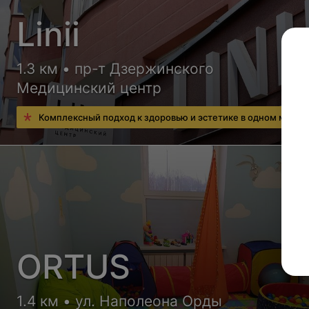
Linii
1.3 км • пр-т Дзержинского
Медицинский центр
Комплексный подход к здоровью и эстетике в одном месте
ORTUS
1.4 км • ул. Наполеона Орды